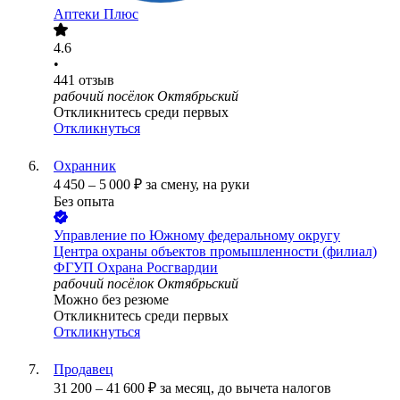
Аптеки Плюс
4.6
•
441
отзыв
рабочий посёлок Октябрьский
Откликнитесь среди первых
Откликнуться
Охранник
4 450
–
5 000
₽
за смену,
на руки
Без опыта
Управление по Южному федеральному округу
Центра охраны объектов промышленности (филиал)
ФГУП Охрана Росгвардии
рабочий посёлок Октябрьский
Можно без резюме
Откликнитесь среди первых
Откликнуться
Продавец
31 200
–
41 600
₽
за месяц,
до вычета налогов