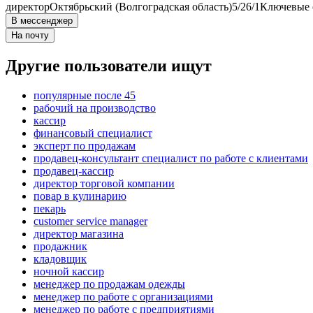
директор
Октябрьский (Волгоградская область)
5/2
6/1
Ключевые с
В мессенджер
На почту
Другие пользователи ищут
популярные после 45
рабочий на производство
кассир
финансовый специалист
эксперт по продажам
продавец-консультант специалист по работе с клиентами
продавец-кассир
директор торговой компании
повар в кулинарию
пекарь
customer service manager
директор магазина
продажник
кладовщик
ночной кассир
менеджер по продажам одежды
менеджер по работе с организациями
менеджер по работе с предприятиями